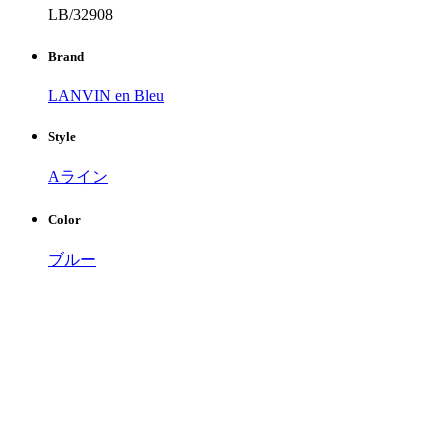
LB/32908
Brand
LANVIN en Bleu
Style
Aライン
Color
ブルー