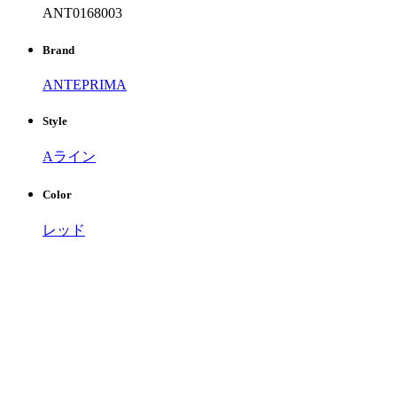
ANT0168003
Brand
ANTEPRIMA
Style
Aライン
Color
レッド